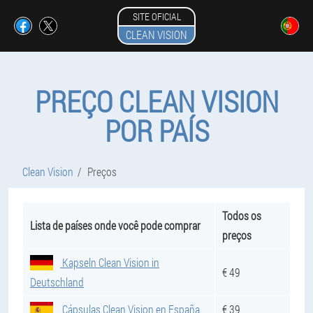
SITE OFICIAL
CLEAN VISION
PREÇO CLEAN VISION
POR PAÍS
Clean Vision
Preços
Todos os
Lista de países onde você pode comprar
preços
Kapseln Clean Vision in
€ 49
Deutschland
Cápsulas Clean Vision en España
€ 39