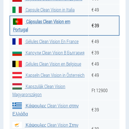
Capsule Clean Vision in Italia
€ 49
Cápsulas Clean Vision em
€ 39
Portugal
Gélules Clean Vision En France
€ 49
Капсули Clean Vision В България
€ 39
Gélules Clean Vision en Belgique
€ 49
Kapseln Clean Vision in Österreich
€ 49
Kapszulák Clean Vision
Ft 12900
Magyarországon
Κάψουλες Clean Vision στην
€ 39
Ελλάδα
Κάψουλες Clean Vision Στην
€ 39