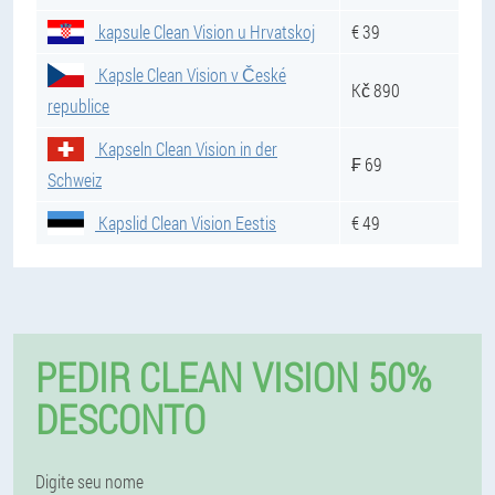
kapsule Clean Vision u Hrvatskoj
€ 39
Kapsle Clean Vision v České
Kč 890
republice
Kapseln Clean Vision in der
₣ 69
Schweiz
Kapslid Clean Vision Eestis
€ 49
PEDIR CLEAN VISION 50%
DESCONTO
Digite seu nome