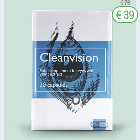
€ 78
€ 39