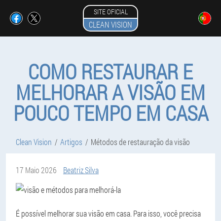
SITE OFICIAL
CLEAN VISION
COMO RESTAURAR E
MELHORAR A VISÃO EM
POUCO TEMPO EM CASA
Clean Vision
Artigos
Métodos de restauração da visão
17 Maio 2026
Beatriz Silva
É possível melhorar sua visão em casa. Para isso, você precisa