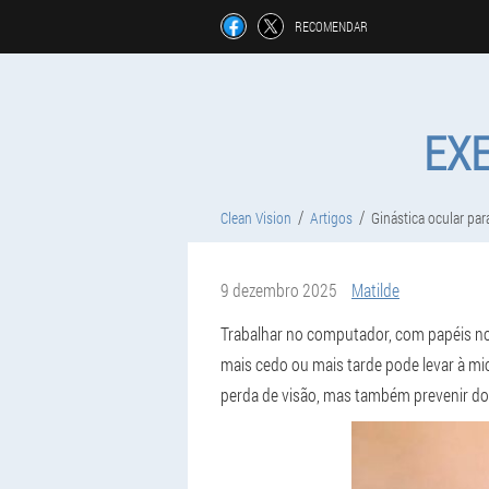
RECOMENDAR
EXE
Clean Vision
Artigos
Ginástica ocular par
9 dezembro 2025
Matilde
Trabalhar no computador, com papéis no 
mais cedo ou mais tarde pode levar à mio
perda de visão, mas também prevenir d