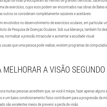
tauração da visão preocupavam as mentes de grandes cientistas, sacerdot
stema de exercícios, cujos ecos podem ser encontrados nas obras de Bates e
mas outros os consideram completamente razoáveis e aceitáveis.
m envolvidos no desenvolvimento de exercícios oculares, em particular u
ituto de Pesquisa de Doenças Oculares. Sob sua liderança, também foi de
a, normalizar a pressão intraocular e aumentar a acuidade visual.
es usuais que uma pessoa pode realizar, existem programas de computado
A MELHORAR A VISÃO SEGUNDO
ora muitas pessoas acreditem que, se você é míope, fazer apenas alguns ex
io e um baixo condicionamento físico contribuem para a progressão da mi
rado são excelentes meios de prevenir a perda de visão.