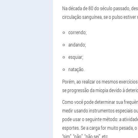
Na década de 80 do século passado, desco
circulação sanguínea, se o pulso estiver
correndo;
andando;
esquiar;
natação.
Porém, ao realizar os mesmos exercícios
se progressão da miopia devido à deter
Como você pode determinar sua frequênc
medir usando instrumentos especiais ou 
pode usar o seguinte método: a atividad
esportes. Se a carga for muito pesada, o
“sim”, “não”, “não sei”, etc.