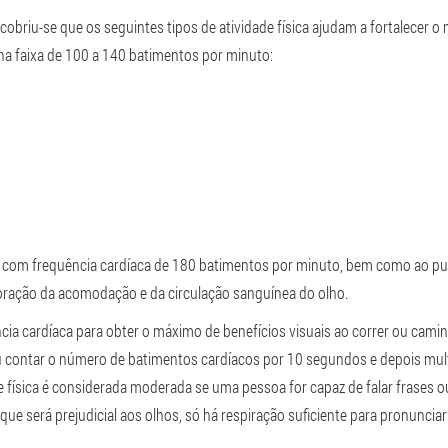
briu-se que os seguintes tipos de atividade física ajudam a fortalecer o m
 na faixa de 100 a 140 batimentos por minuto:
 com frequência cardíaca de 180 batimentos por minuto, bem como ao pula
ioração da acomodação e da circulação sanguínea do olho.
ia cardíaca para obter o máximo de benefícios visuais ao correr ou cami
contar o número de batimentos cardíacos por 10 segundos e depois multipli
e física é considerada moderada se uma pessoa for capaz de falar frases o
 que será prejudicial aos olhos, só há respiração suficiente para pronuncia